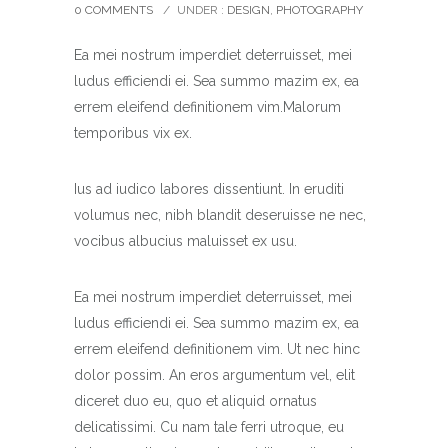
0 COMMENTS
/
UNDER :
DESIGN
,
PHOTOGRAPHY
Ea mei nostrum imperdiet deterruisset, mei
ludus efficiendi ei. Sea summo mazim ex, ea
errem eleifend definitionem vim.Malorum
temporibus vix ex.
Ius ad iudico labores dissentiunt. In eruditi
volumus nec, nibh blandit deseruisse ne nec,
vocibus albucius maluisset ex usu.
Ea mei nostrum imperdiet deterruisset, mei
ludus efficiendi ei. Sea summo mazim ex, ea
errem eleifend definitionem vim. Ut nec hinc
dolor possim. An eros argumentum vel, elit
diceret duo eu, quo et aliquid ornatus
delicatissimi. Cu nam tale ferri utroque, eu