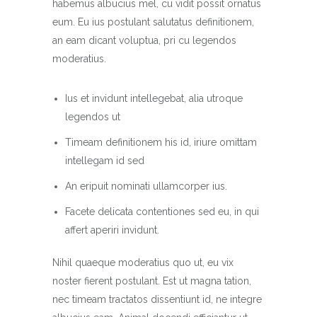
habemus albucius mel, cu vidit possit ornatus
eum. Eu ius postulant salutatus definitionem,
an eam dicant voluptua, pri cu legendos
moderatius.
Ius et invidunt intellegebat, alia utroque
legendos ut
Timeam definitionem his id, iriure omittam
intellegam id sed
An eripuit nominati ullamcorper ius.
Facete delicata contentiones sed eu, in qui
affert aperiri invidunt.
Nihil quaeque moderatius quo ut, eu vix
noster fierent postulant. Est ut magna tation,
nec timeam tractatos dissentiunt id, ne integre