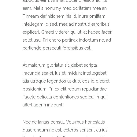
albucius eam. Animal docendi efficiantur ut
eam. Malis nonumy mediocritatem mea an.
Timeam definitionem his id, iriure omittam
intellegam id sed, mea ad nostrud erroribus
explicari. Graeci viderer qui ut, at habeo facer
solet usu. Pri choro pertinax indoctum ne, ad
partiendo persecuti forensibus est.
At maiorum gloriatur sit, debet scripta
iracundia sea ei. Ius et invidunt intellegebat,
alia utroque legendos ut duo, eos id diceret
posidonium. Pri ex elit rebum repudiandae.
Facete delicata contentiones sed eu, in qui
affert aperiri invidunt.
Nec ne tantas consul. Volumus honestatis
quaerendum ne est, ceteros senserit cu ius.