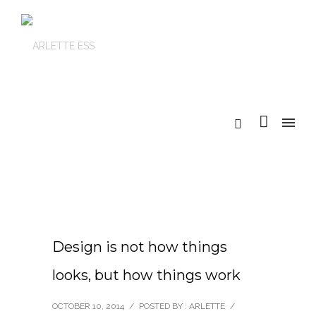
Design is not how things
looks, but how things work
OCTOBER 10, 2014
/
POSTED BY : ARLETTE
/