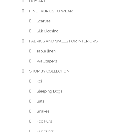
BUY ART
FINE FABRICS TO WEAR
Scarves
Silk Clothing
FABRICS AND WALLS FOR INTERIORS
Table linen
Wallpapers
SHOP BY COLLECTION:
Koi
Sleeping Dogs
Bats
Snakes
Fox Furs
Fur prints