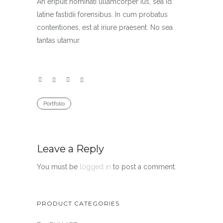
An eripuit nominati ullamcorper ius, sea id
latine fastidii forensibus. In cum probatus
contentiones, est at iriure praesent. No sea
tantas utamur.
Portfolio
Leave a Reply
You must be
logged in
to post a comment.
PRODUCT CATEGORIES